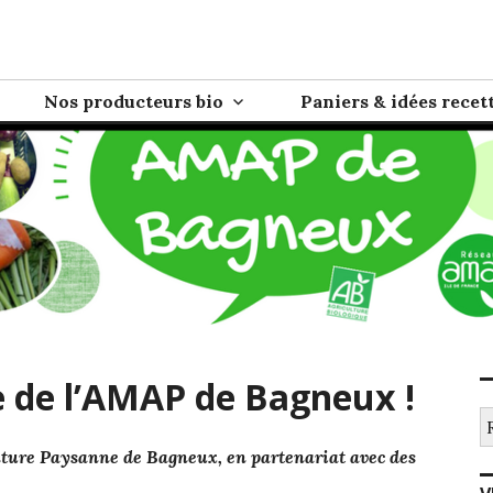
eux
e directe entre paysans/producteurs et consommateurs
Nos producteurs bio
Paniers & idées recet
e de l’AMAP de Bagneux !
Re
ulture Paysanne de Bagneux,
en partenariat avec des