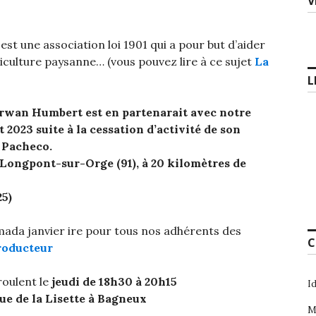
V
st une association loi 1901 qui a pour but d’aider
riculture paysanne… (vous pouvez lire à ce sujet
La
L
rwan Humbert est en partenarait avec notre
2023 suite à la cessation d’activité de son
 Pacheco.
à Longpont-sur-Orge (91), à 20 kilomètres de
25)
ada janvier ire pour tous nos adhérents des
C
roducteur
roulent le
jeudi de 18h30 à 20h15
I
Rue de la Lisette à Bagneux
M