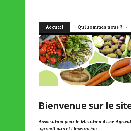
Skip
to
AMAP de Bagn
Pour une agriculture sans pesticides et une vent
content
Accueil
Qui sommes nous ?
Bienvenue sur le sit
Association pour le Maintien d’une Agric
agriculteurs et éleveurs bio.