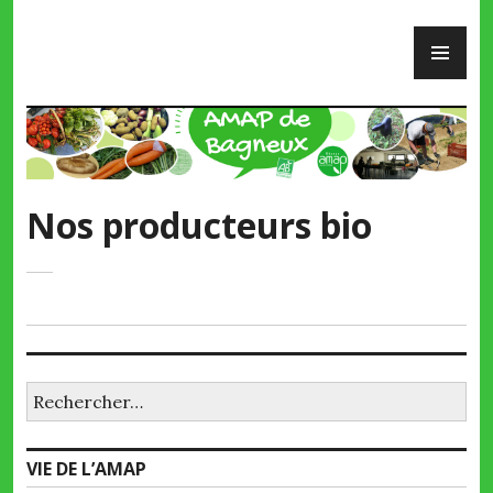
Skip
PR
to
ME
content
AMAP de Bagneux
Nos producteurs bio
Rechercher :
VIE DE L’AMAP