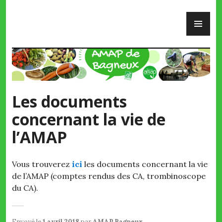
Skip
PR
to
ME
content
AMAP de Bagneux
Les documents
concernant la vie de
l’AMAP
Vous trouverez
ici
les documents concernant la vie
de l’AMAP (comptes rendus des CA, trombinoscope
du CA).
Envoyé le
1 avril 2018
par
AMAP Bagneux