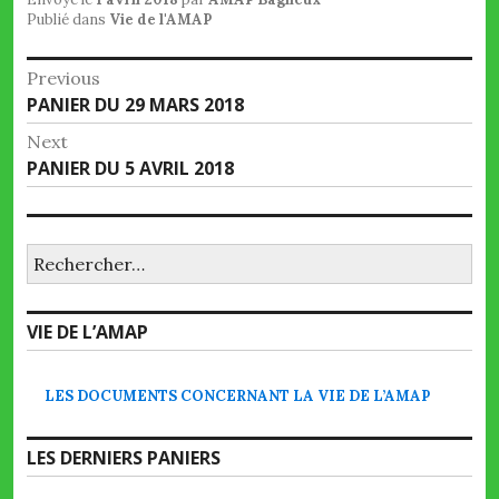
Publié dans
Vie de l'AMAP
Navigation
Previous
Previous
PANIER DU 29 MARS 2018
de
post:
Next
l’article
Next
PANIER DU 5 AVRIL 2018
post:
Rechercher :
VIE DE L’AMAP
LES DOCUMENTS CONCERNANT LA VIE DE L’AMAP
LES DERNIERS PANIERS