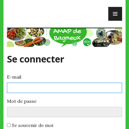
Skip
PR
to
ME
content
AMAP de Bagneux
Se connecter
E-mail
Mot de passe
Se souvenir de moi