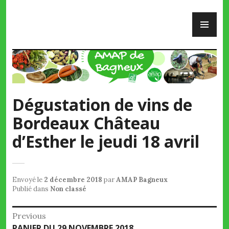
Skip
PR
to
ME
content
AMAP de Bagneux
Dégustation de vins de
Bordeaux Château
d’Esther le jeudi 18 avril
Envoyé le
2 décembre 2018
par
AMAP Bagneux
Publié dans
Non classé
Navigation
Previous
Previous
PANIER DU 29 NOVEMBRE 2018