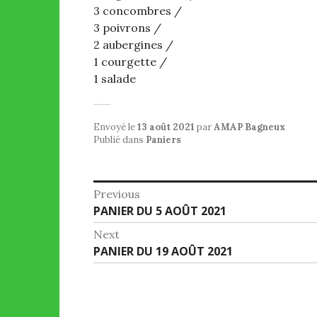
3 concombres /
3 poivrons /
2 aubergines /
1 courgette /
1 salade
Envoyé le
13 août 2021
par
AMAP Bagneux
Publié dans
Paniers
Navigation
Previous
Previous
PANIER DU 5 AOÛT 2021
de
post:
Next
l’article
Next
PANIER DU 19 AOÛT 2021
post: