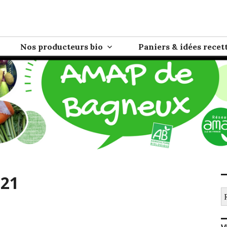
eux
e directe entre paysans/producteurs et consommateurs
Nos producteurs bio
Paniers & idées recet
021
Re