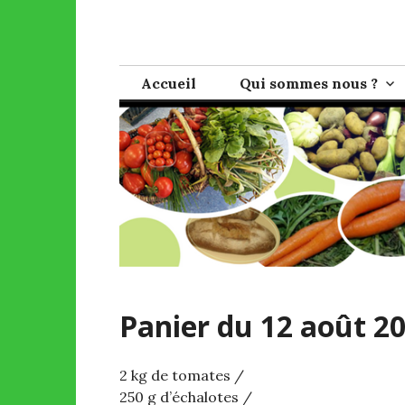
Skip
to
AMAP de Bagn
Pour une agriculture sans pesticides et une vent
content
Accueil
Qui sommes nous ?
Panier du 12 août 2
2 kg de tomates /
250 g d’échalotes /