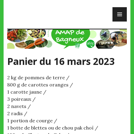
Skip
PR
to
ME
content
AMAP de Bagneux
Panier du 16 mars 2023
2 kg de pommes de terre /
800 g de carottes oranges /
1 carotte jaune /
3 poireaux /
2 navets /
2 radis /
1 portion de courge /
1 botte de blettes ou de chou pak choï /