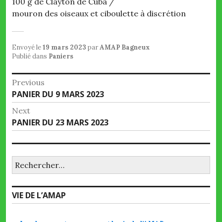
100 g de Clayton de Cuba /
mouron des oiseaux et ciboulette à discrétion
Envoyé le
19 mars 2023
par
AMAP Bagneux
Publié dans
Paniers
Navigation
Previous
Previous
PANIER DU 9 MARS 2023
de
post:
Next
l’article
Next
PANIER DU 23 MARS 2023
post:
Rechercher :
VIE DE L’AMAP