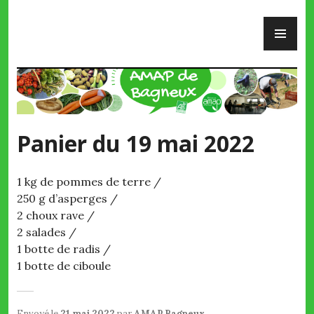
Skip
PR
to
ME
content
AMAP de Bagneux
Panier du 19 mai 2022
1 kg de pommes de terre /
250 g d’asperges /
2 choux rave /
2 salades /
1 botte de radis /
1 botte de ciboule
Envoyé le
21 mai 2022
par
AMAP Bagneux