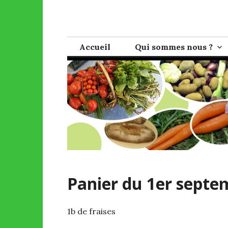
Skip
to
AMAP de Bagn
Pour une agriculture sans pesticides et une vent
content
Accueil
Qui sommes nous ?
Panier du 1er septe
1b de fraises