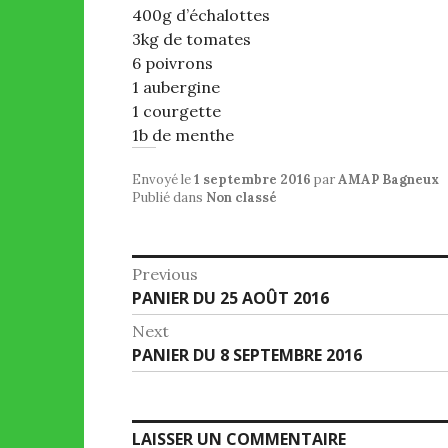
400g d’échalottes
3kg de tomates
6 poivrons
1 aubergine
1 courgette
1b de menthe
Envoyé le
1 septembre 2016
par
AMAP Bagneux
Publié dans
Non classé
Navigation
Previous
Previous
PANIER DU 25 AOÛT 2016
de
post:
Next
l’article
Next
PANIER DU 8 SEPTEMBRE 2016
post:
LAISSER UN COMMENTAIRE