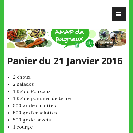
Skip
PR
to
ME
content
AMAP de Bagneux
Panier du 21 Janvier 2016
2 choux
2 salades
1 Kg de Poireaux
1 Kg de pommes de terre
500 gr de carottes
500 gr d’échalottes
500 gr de navets
1 courge