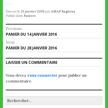
Envoyé le
21 janvier 2016
par
AMAP Bagneux
Publié dans
Paniers
Navigation
Previous
Previous
PANIER DU 14 JANVIER 2016
de
post:
Next
l’article
Next
PANIER DU 28 JANVIER 2016
post:
LAISSER UN COMMENTAIRE
Vous devez
vous connecter
pour publier un
commentaire.
Rechercher :