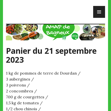
Skip
PR
to
ME
content
AMAP de Bagneux
Panier du 21 septembre
2023
1 kg de pommes de terre de Dourdan /
3 aubergines /
3 poivrons /
2 concombres /
700 g de courgettes /
1,5 kg de tomates /
1/2 chou chinois /