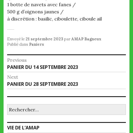
1 botte de navets avec fanes /
500 g d’oignons jaunes /
à discrétion : basilic, ciboulette, ciboule ail
Envoyé le
21 septembre 2023
par
AMAP Bagneux
Publié dans
Paniers
Navigation
Previous
Previous
PANIER DU 14 SEPTEMBRE 2023
de
post:
Next
l’article
Next
PANIER DU 28 SEPTEMBRE 2023
post:
Rechercher :
VIE DE L’AMAP