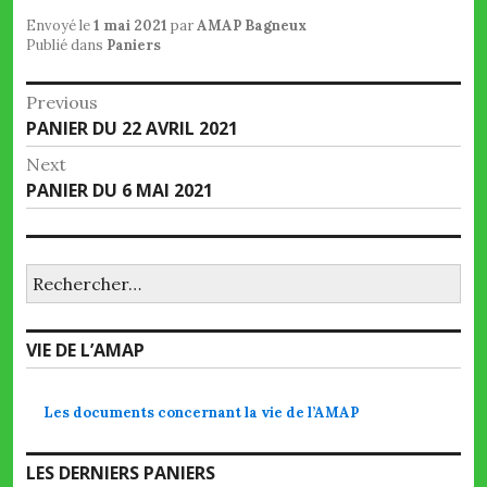
Envoyé le
1 mai 2021
par
AMAP Bagneux
Publié dans
Paniers
Navigation
Previous
Previous
PANIER DU 22 AVRIL 2021
de
post:
Next
l’article
Next
PANIER DU 6 MAI 2021
post:
Rechercher :
VIE DE L’AMAP
Les documents concernant la vie de l’AMAP
LES DERNIERS PANIERS