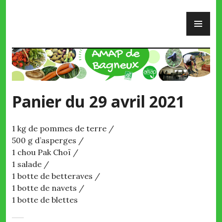
Skip
PR
to
ME
content
AMAP de Bagneux
Panier du 29 avril 2021
1 kg de pommes de terre /
500 g d’asperges /
1 chou Pak Choï /
1 salade /
1 botte de betteraves /
1 botte de navets /
1 botte de blettes