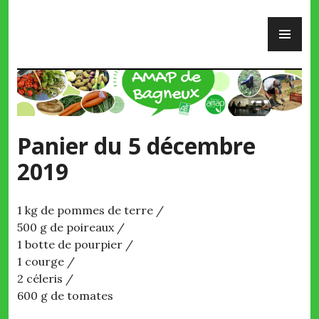
Skip
PR
to
ME
content
AMAP de Bagneux
Panier du 5 décembre
2019
1 kg de pommes de terre /
500 g de poireaux /
1 botte de pourpier /
1 courge /
2 céleris /
600 g de tomates