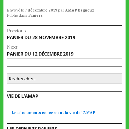
Envoyé le
7 décembre 2019
par
AMAP Bagneux
Publié dans
Paniers
Navigation
Previous
Previous
PANIER DU 28 NOVEMBRE 2019
de
post:
Next
l’article
Next
PANIER DU 12 DÉCEMBRE 2019
post:
Rechercher :
VIE DE L’AMAP
Les documents concernant la vie de l’AMAP
LES DERNIERS PANIERS