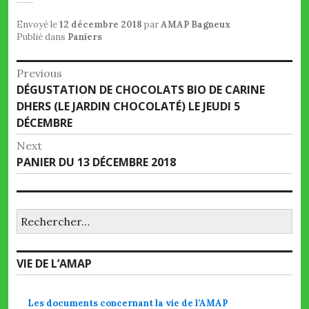
Envoyé le
12 décembre 2018
par
AMAP Bagneux
Publié dans
Paniers
Navigation
Previous
Previous
DÉGUSTATION DE CHOCOLATS BIO DE CARINE
de
post:
DHERS (LE JARDIN CHOCOLATÉ) LE JEUDI 5
l’article
DÉCEMBRE
Next
Next
PANIER DU 13 DÉCEMBRE 2018
post:
Rechercher :
VIE DE L’AMAP
Les documents concernant la vie de l’AMAP