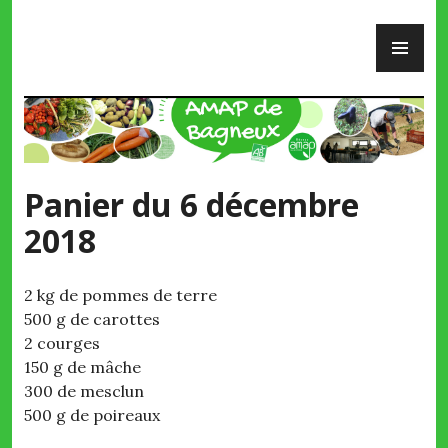
Skip
PR
to
ME
content
AMAP de Bagneux
Panier du 6 décembre
2018
2 kg de pommes de terre
500 g de carottes
2 courges
150 g de mâche
300 de mesclun
500 g de poireaux