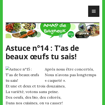
Skip
PR
to
ME
content
AMAP de Bagneux
Astuce n°14 : T’as de
beaux œufs tu sais!
Après nous être concertés,
Nous n’avons pas longtemps
« caqueté ».
Et une et deux et trois douzaines,
La variété, votons sans peine.
Des oeufs, des bio, des colorés,
Dans nos cuisines, on va casser!