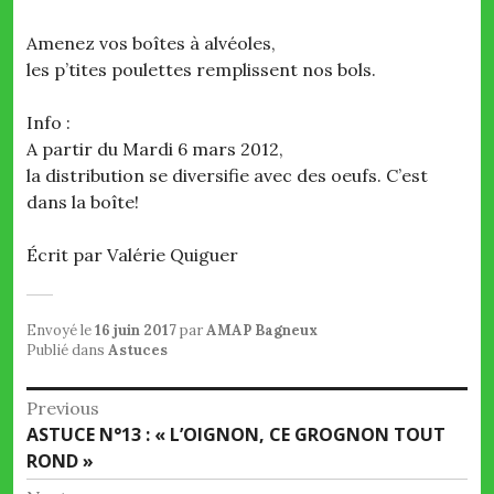
Amenez vos boîtes à alvéoles,
les p’tites poulettes remplissent nos bols.
Info :
A partir du Mardi 6 mars 2012,
la distribution se diversifie avec des oeufs. C’est
dans la boîte!
Écrit par Valérie Quiguer
Envoyé le
16 juin 2017
par
AMAP Bagneux
Publié dans
Astuces
Navigation
Previous
Previous
ASTUCE N°13 : « L’OIGNON, CE GROGNON TOUT
de
post:
ROND »
l’article