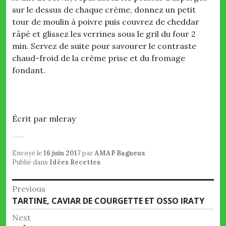
sur le dessus de chaque crème, donnez un petit
tour de moulin à poivre puis couvrez de cheddar
râpé et glissez les verrines sous le gril du four 2
min. Servez de suite pour savourer le contraste
chaud-froid de la crème prise et du fromage
fondant.
Écrit par mleray
Envoyé le
16 juin 2017
par
AMAP Bagneux
Publié dans
Idées Recettes
Navigation
Previous
Previous
TARTINE, CAVIAR DE COURGETTE ET OSSO IRATY
de
post:
Next
l’article