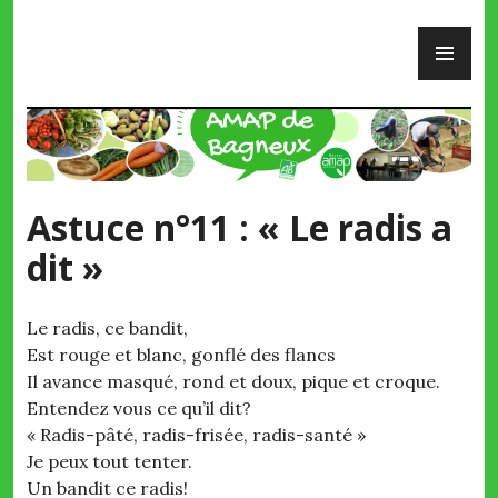
Skip
PR
to
ME
content
AMAP de Bagneux
Astuce n°11 : « Le radis a
dit »
Le radis, ce bandit,
Est rouge et blanc, gonflé des flancs
Il avance masqué, rond et doux, pique et croque.
Entendez vous ce qu’il dit?
« Radis-pâté, radis-frisée, radis-santé »
Je peux tout tenter.
Un bandit ce radis!