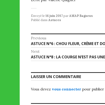
Envoyé le
16 juin 2017
par
AMAP Bagneux
Publié dans
Astuces
Navigation
Previous
Previous
ASTUCE N°6 : CHOU FLEUR, CRÈME ET 
de
post:
Next
l’article
Next
ASTUCE N°8 : LA COURGE N’EST PAS UNE
post:
LAISSER UN COMMENTAIRE
Vous devez
vous connecter
pour publier