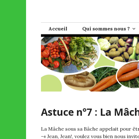
Skip
to
AMAP de Bagn
Pour une agriculture sans pesticides et une vent
content
Accueil
Qui sommes nous ?
Astuce n°7 : La Mâc
La Mâche sous sa Bâche appelait pour êt
-« Jean, Jean!, voulez vous bien nous invi