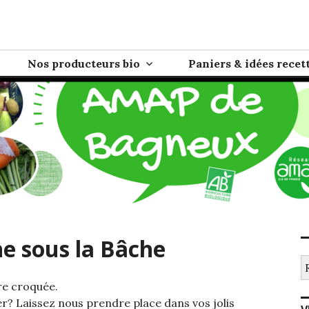
eux
e directe entre paysans/producteurs et consommateurs
Nos producteurs bio
Paniers & idées recet
he sous la Bâche
Re
re croquée.
ter? Laissez nous prendre place dans vos jolis