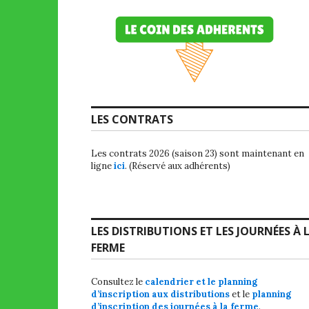
LES CONTRATS
Les contrats 2026 (saison 23) sont maintenant en
ligne
ici
. (Réservé aux adhérents)
LES DISTRIBUTIONS ET LES JOURNÉES À 
FERME
Consultez le
calendrier et le planning
d’inscription aux distributions
et le
planning
d’inscription des journées à la ferme
.