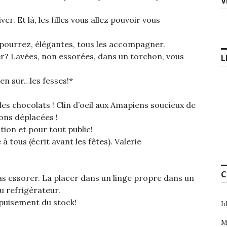
V
r. Et là, les filles vous allez pouvoir vous
 pourrez, élégantes, tous les accompagner.
r? Lavées, non essorées, dans un torchon, vous
L
en sur…les fesses!*
es chocolats ! Clin d’oeil aux Amapiens soucieux de
ons déplacées !
on et pour tout public!
 tous (écrit avant les fêtes). Valerie
C
as essorer. La placer dans un linge propre dans un
u refrigérateur.
puisement du stock!
I
M