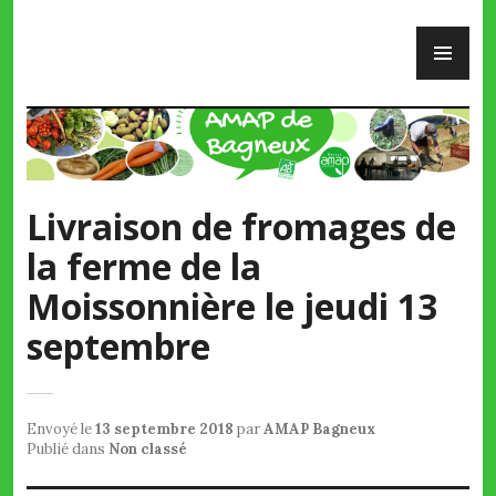
Skip
PR
to
ME
content
AMAP de Bagneux
Livraison de fromages de
la ferme de la
Moissonnière le jeudi 13
septembre
Envoyé le
13 septembre 2018
par
AMAP Bagneux
Publié dans
Non classé