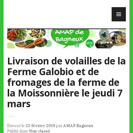
Skip
PR
to
ME
content
AMAP de Bagneux
Livraison de volailles de la
Ferme Galobio et de
fromages de la ferme de
la Moissonnière le jeudi 7
mars
Envoyé le
22 février 2019
par
AMAP Bagneux
Publié dans
Non classé