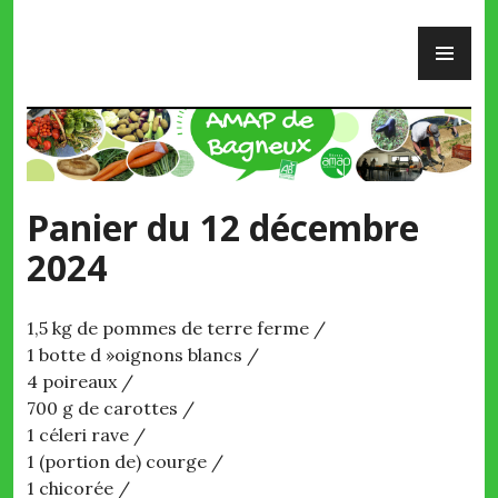
Skip
PR
to
ME
content
AMAP de Bagneux
Panier du 12 décembre
2024
1,5 kg de pommes de terre ferme /
1 botte d »oignons blancs /
4 poireaux /
700 g de carottes /
1 céleri rave /
1 (portion de) courge /
1 chicorée /