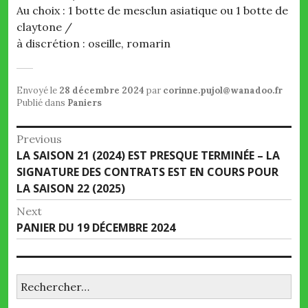
Au choix : 1 botte de mesclun asiatique ou 1 botte de
claytone /
à discrétion : oseille, romarin
Envoyé le
28 décembre 2024
par
corinne.pujol@wanadoo.fr
Publié dans
Paniers
Navigation
Previous
Previous
LA SAISON 21 (2024) EST PRESQUE TERMINÉE – LA
de
post:
SIGNATURE DES CONTRATS EST EN COURS POUR
l’article
LA SAISON 22 (2025)
Next
Next
PANIER DU 19 DÉCEMBRE 2024
post:
Rechercher :