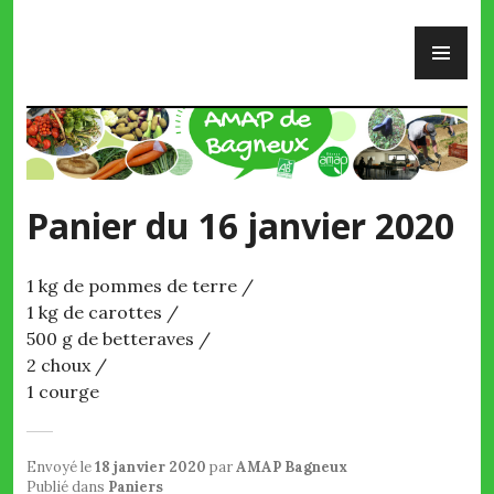
Skip
PR
to
ME
content
AMAP de Bagneux
Panier du 16 janvier 2020
1 kg de pommes de terre /
1 kg de carottes /
500 g de betteraves /
2 choux /
1 courge
Envoyé le
18 janvier 2020
par
AMAP Bagneux
Publié dans
Paniers