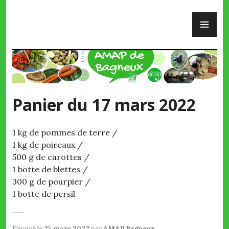
Skip
PR
to
ME
content
AMAP de Bagneux
Panier du 17 mars 2022
1 kg de pommes de terre /
1 kg de poireaux /
500 g de carottes /
1 botte de blettes /
300 g de pourpier /
1 botte de persil
Envoyé le
25 mars 2022
par
AMAP Bagneux