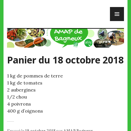
Skip
PR
to
ME
content
AMAP de Bagneux
Panier du 18 octobre 2018
1 kg de pommes de terre
1 kg de tomates
2 aubergines
1/2 chou
4 poivrons
400 g d’oignons
Envoyé le
19 octobre 2018
par
AMAP Bagneux