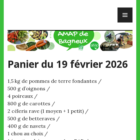
Skip
PR
to
ME
content
AMAP de Bagneux
Panier du 19 février 2026
1,5 kg de pommes de terre fondantes /
500 g d’oignons /
4 poireaux /
800 g de carottes /
2 céleris rave (1 moyen + 1 petit) /
500 g de betteraves /
400 g de navets /
1 chou au choix /