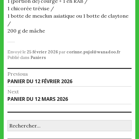
1 (portion de) courge + 1 en RAB /
1 chicorée trévise /
1 botte de mesclun asiatique ou 1 botte de claytone
/
200 g de mâche
Envoyé le
25 février 2026
par
corinne.pujol@wanadoo.fr
Publié dans
Paniers
Navigation
Previous
Previous
PANIER DU 12 FÉVRIER 2026
de
post:
Next
l’article
Next
PANIER DU 12 MARS 2026
post:
Rechercher :