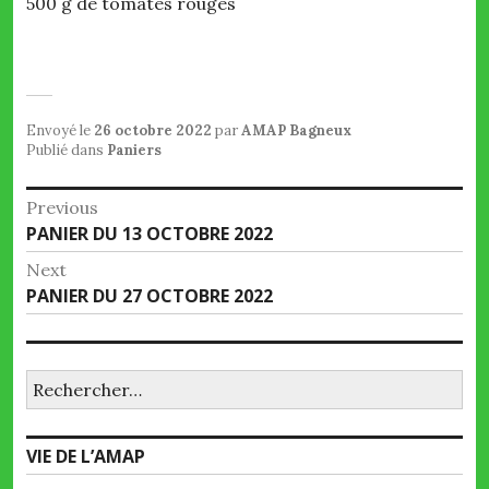
500 g de tomates rouges
Envoyé le
26 octobre 2022
par
AMAP Bagneux
Publié dans
Paniers
Navigation
Previous
Previous
PANIER DU 13 OCTOBRE 2022
de
post:
Next
l’article
Next
PANIER DU 27 OCTOBRE 2022
post:
Rechercher :
VIE DE L’AMAP