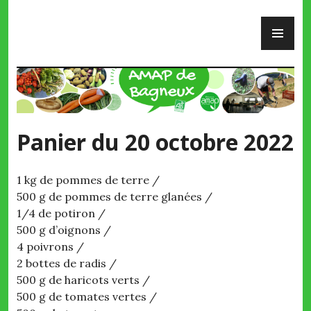
Skip
PR
to
ME
content
AMAP de Bagneux
Panier du 20 octobre 2022
1 kg de pommes de terre /
500 g de pommes de terre glanées /
1/4 de potiron /
500 g d’oignons /
4 poivrons /
2 bottes de radis /
500 g de haricots verts /
500 g de tomates vertes /