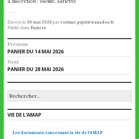
à discrétion : oseille, sariette
Envoyé le
30 mai 2026
par
corinne.pujol@wanadoo.fr
Publié dans
Paniers
Navigation
Previous
Previous
PANIER DU 14 MAI 2026
de
post:
Next
l’article
Next
PANIER DU 28 MAI 2026
post:
Rechercher :
VIE DE L’AMAP
Les documents concernant la vie de l’AMAP