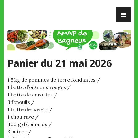
Skip
PR
to
ME
content
AMAP de Bagneux
Panier du 21 mai 2026
1,5 kg de pommes de terre fondantes /
1 botte d’oignons rouges /
1 botte de carottes /
3 fenouils /
1 botte de navets /
1 chou rave /
400 g d’épinards /
3 laitues /