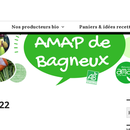
eux
e directe entre paysans/producteurs et consommateurs
Nos producteurs bio
Paniers & idées recet
022
Re