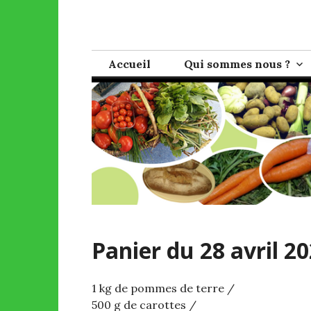
Skip
to
AMAP de Bagn
Pour une agriculture sans pesticides et une vent
content
Accueil
Qui sommes nous ?
Panier du 28 avril 2
1 kg de pommes de terre /
500 g de carottes /