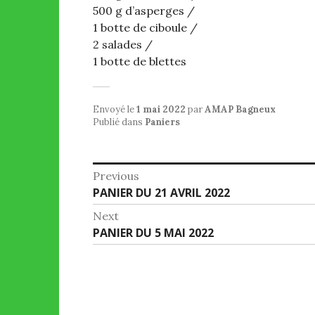
500 g d’asperges /
1 botte de ciboule /
2 salades /
1 botte de blettes
Envoyé le
1 mai 2022
par
AMAP Bagneux
Publié dans
Paniers
Navigation
Previous
Previous
PANIER DU 21 AVRIL 2022
de
post:
Next
l’article
Next
PANIER DU 5 MAI 2022
post: