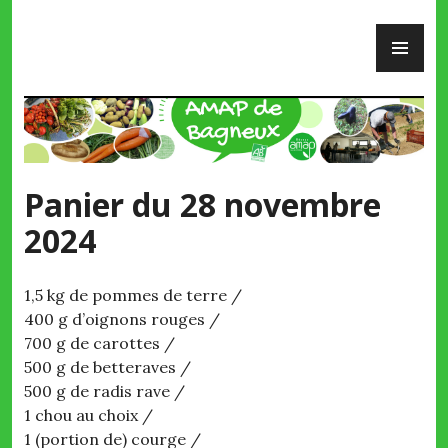
Skip
PR
to
ME
content
AMAP de Bagneux
Panier du 28 novembre
2024
1,5 kg de pommes de terre /
400 g d’oignons rouges /
700 g de carottes /
500 g de betteraves /
500 g de radis rave /
1 chou au choix /
1 (portion de) courge /