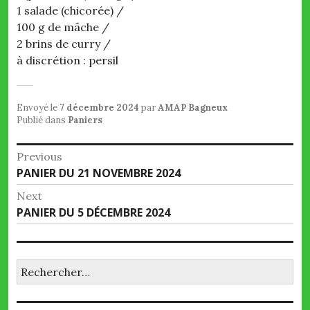
1 salade (chicorée) /
100 g de mâche /
2 brins de curry /
à discrétion : persil
Envoyé le
7 décembre 2024
par
AMAP Bagneux
Publié dans
Paniers
Navigation
Previous
Previous
PANIER DU 21 NOVEMBRE 2024
de
post:
Next
l’article
Next
PANIER DU 5 DÉCEMBRE 2024
post:
Rechercher :