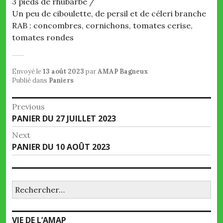
3 pieds de rhubarbe /
Un peu de ciboulette, de persil et de céleri branche
RAB : concombres, cornichons, tomates cerise,
tomates rondes
Envoyé le
13 août 2023
par
AMAP Bagneux
Publié dans
Paniers
Navigation
Previous
Previous
PANIER DU 27 JUILLET 2023
de
post:
Next
l’article
Next
PANIER DU 10 AOÛT 2023
post:
Rechercher :
VIE DE L’AMAP