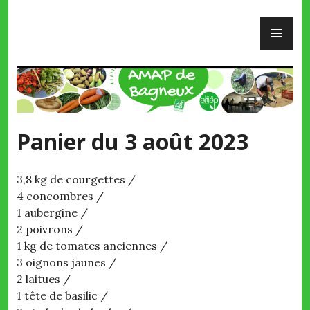
Skip
PR
to
ME
content
AMAP de Bagneux
Panier du 3 août 2023
3,8 kg de courgettes /
4 concombres /
1 aubergine /
2 poivrons /
1 kg de tomates anciennes /
3 oignons jaunes /
2 laitues /
1 tête de basilic /