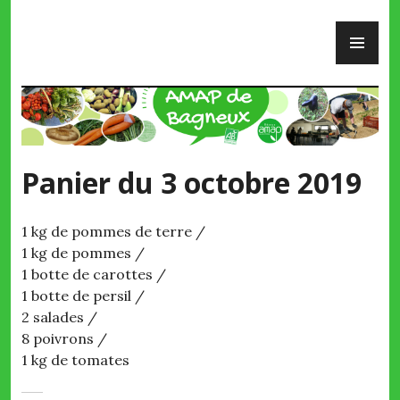
Skip
PR
to
ME
content
AMAP de Bagneux
Panier du 3 octobre 2019
1 kg de pommes de terre /
1 kg de pommes /
1 botte de carottes /
1 botte de persil /
2 salades /
8 poivrons /
1 kg de tomates