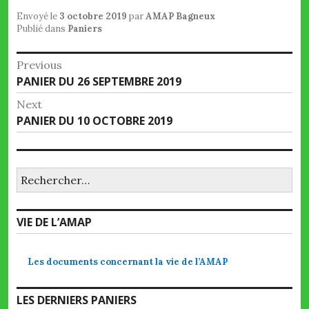
Envoyé le
3 octobre 2019
par
AMAP Bagneux
Publié dans
Paniers
Navigation
Previous
Previous
PANIER DU 26 SEPTEMBRE 2019
de
post:
Next
l’article
Next
PANIER DU 10 OCTOBRE 2019
post:
Rechercher :
VIE DE L’AMAP
Les documents concernant la vie de l’AMAP
LES DERNIERS PANIERS