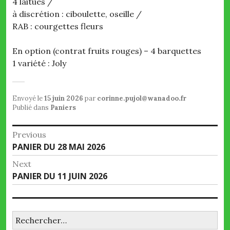
4 laitues /
à discrétion : ciboulette, oseille /
RAB : courgettes fleurs
En option (contrat fruits rouges) – 4 barquettes
1 variété : Joly
Envoyé le
15 juin 2026
par
corinne.pujol@wanadoo.fr
Publié dans
Paniers
Navigation
Previous
Previous
PANIER DU 28 MAI 2026
de
post:
Next
l’article
Next
PANIER DU 11 JUIN 2026
post:
Rechercher :