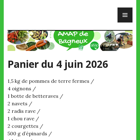
Skip
PR
to
ME
content
AMAP de Bagneux
Panier du 4 juin 2026
1,5 kg de pommes de terre fermes /
4 oignons /
1 botte de betteraves /
2 navets /
2 radis rave /
1 chou rave /
2 courgettes /
500 g d’épinards /