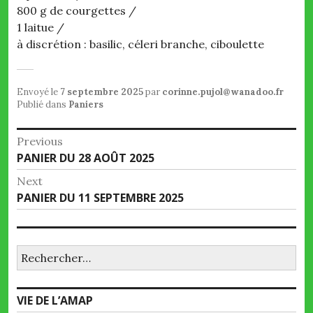
800 g de courgettes /
1 laitue /
à discrétion : basilic, céleri branche, ciboulette
Envoyé le
7 septembre 2025
par
corinne.pujol@wanadoo.fr
Publié dans
Paniers
Navigation
Previous
Previous
PANIER DU 28 AOÛT 2025
de
post:
Next
l’article
Next
PANIER DU 11 SEPTEMBRE 2025
post:
Rechercher :
VIE DE L’AMAP