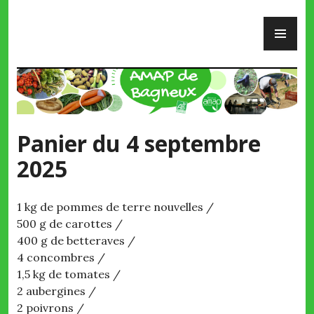
Skip
PR
to
ME
content
AMAP de Bagneux
Panier du 4 septembre
2025
1 kg de pommes de terre nouvelles /
500 g de carottes /
400 g de betteraves /
4 concombres /
1,5 kg de tomates /
2 aubergines /
2 poivrons /